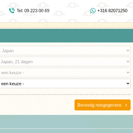
Inloggen Mijn Djoser
Tel: 09 223 00 69
+316 82071250
Tel: 09 223 00 69
https://www.youtube.com/user/DjoserWebsite
https://www.instagram.com/djoser_reizen/
https://www.facebook.com/djoserreizen
Bevestig reisgegevens