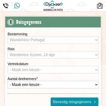
Reisgegevens
1
Bestemming
Reis
Vertrekdatum
Aantal deelnemers
*
Bevestig reisgegevens