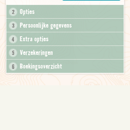
Opties
2
Persoonlijke gegevens
3
Extra opties
4
Verzekeringen
5
Boekingsoverzicht
6