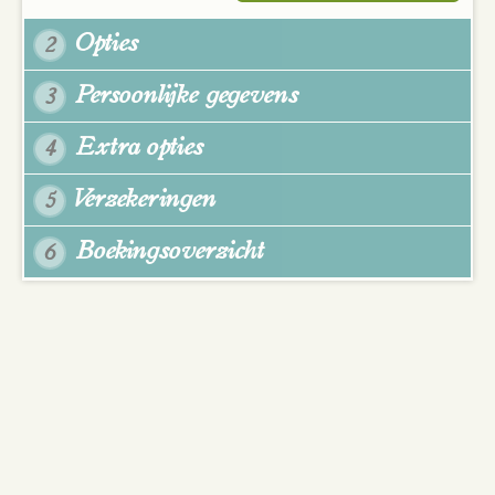
Opties
2
Persoonlijke gegevens
3
Extra opties
4
Verzekeringen
5
Boekingsoverzicht
6