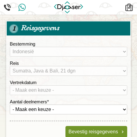
Reisgegevens
1
Bestemming
Reis
Vertrekdatum
Aantal deelnemers
*
Bevestig reisgegevens