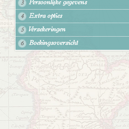
Persoonlijke gegevens
3
Extra opties
4
Verzekeringen
5
Boekingsoverzicht
6