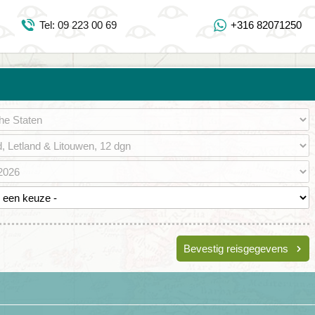
Inloggen Mijn Djoser
Tel: 09 223 00 69
+316 82071250
Tel: 09 223 00 69
https://www.youtube.com/user/DjoserWebsite
https://www.instagram.com/djoser_reizen/
https://www.facebook.com/djoserreizen
Bevestig reisgegevens