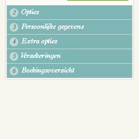
Opties
2
Persoonlijke gegevens
3
Extra opties
4
Verzekeringen
5
Boekingsoverzicht
6