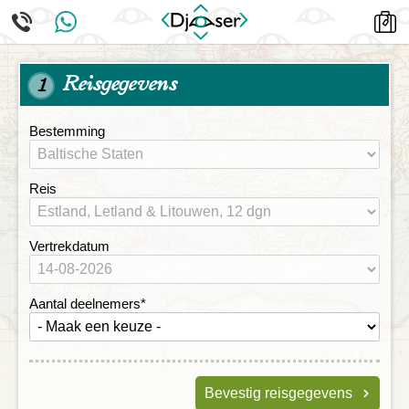
Reisgegevens
1
Bestemming
Reis
Vertrekdatum
Aantal deelnemers
*
Bevestig reisgegevens