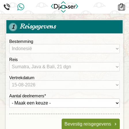
Reisgegevens
1
Bestemming
Reis
Vertrekdatum
Aantal deelnemers
*
Bevestig reisgegevens