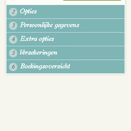
Opties
2
Persoonlijke gegevens
3
Extra opties
4
Verzekeringen
5
Boekingsoverzicht
6