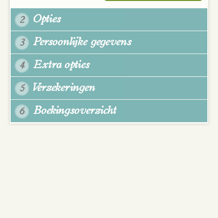
Opties
2
Persoonlijke gegevens
3
Extra opties
4
Verzekeringen
5
Boekingsoverzicht
6