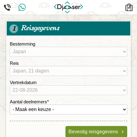
Reisgegevens
1
Bestemming
Reis
Vertrekdatum
Aantal deelnemers
*
Bevestig reisgegevens