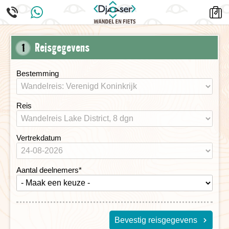
Reisgegevens
1
Bestemming
Reis
Vertrekdatum
Aantal deelnemers
*
Bevestig reisgegevens