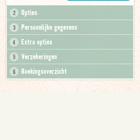
Opties
2
Persoonlijke gegevens
3
Extra opties
4
Verzekeringen
5
Boekingsoverzicht
6