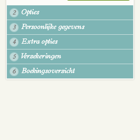
Opties
2
Persoonlijke gegevens
3
Extra opties
4
Verzekeringen
5
Boekingsoverzicht
6