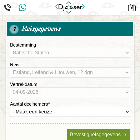
Reisgegevens
1
Bestemming
Reis
Vertrekdatum
Aantal deelnemers
*
Bevestig reisgegevens