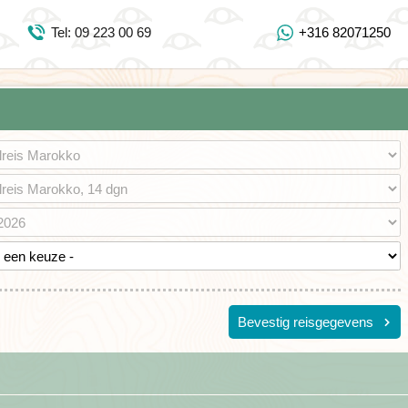
Inloggen Mijn Djoser
Tel: 09 223 00 69
+316 82071250
Tel: 09 223 00 69
https://www.youtube.com/user/DjoserWebsite
https://www.instagram.com/djoser_reizen/
https://www.facebook.com/djoserreizen
Bevestig reisgegevens