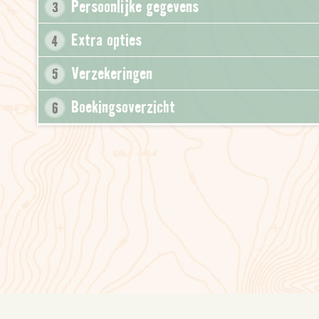
Persoonlijke gegevens
3
Extra opties
4
Verzekeringen
5
Boekingsoverzicht
6