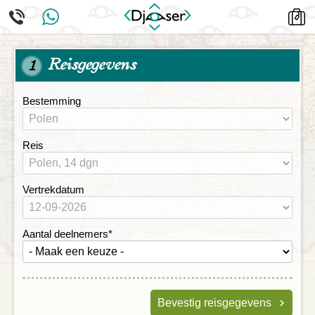
Reisgegevens
1
Bestemming
Reis
Vertrekdatum
Aantal deelnemers
*
Bevestig reisgegevens