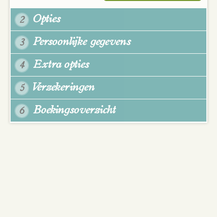
Opties
2
Persoonlijke gegevens
3
Extra opties
4
Verzekeringen
5
Boekingsoverzicht
6