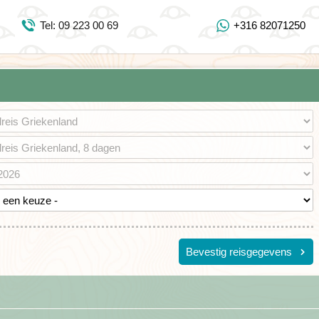
Inloggen Mijn Djoser
Tel: 09 223 00 69
+316 82071250
Tel: 09 223 00 69
https://www.youtube.com/user/DjoserWebsite
https://www.instagram.com/djoser_reizen/
https://www.facebook.com/djoserreizen
Bevestig reisgegevens