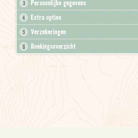
Persoonlijke gegevens
3
Extra opties
4
Verzekeringen
5
Boekingsoverzicht
6