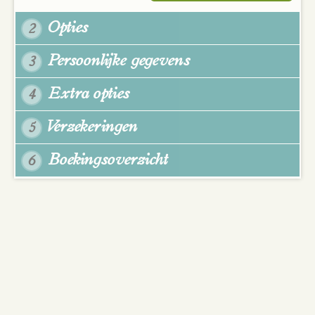
Opties
2
Persoonlijke gegevens
3
Extra opties
4
Verzekeringen
5
Boekingsoverzicht
6