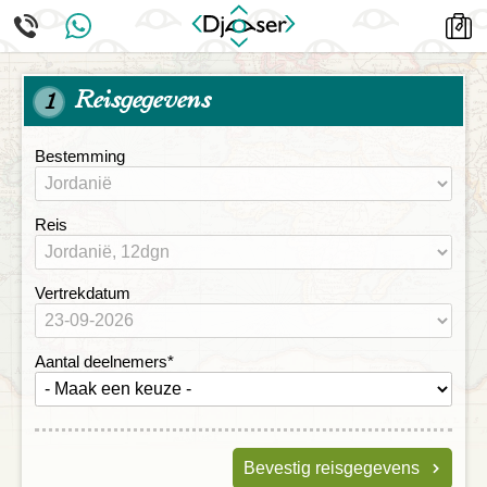
Reisgegevens
1
Bestemming
Reis
Vertrekdatum
Aantal deelnemers
*
Bevestig reisgegevens