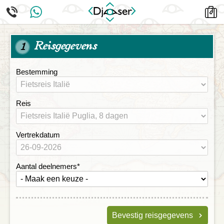
Reisgegevens
1
Bestemming
Reis
Vertrekdatum
Aantal deelnemers
*
Bevestig reisgegevens