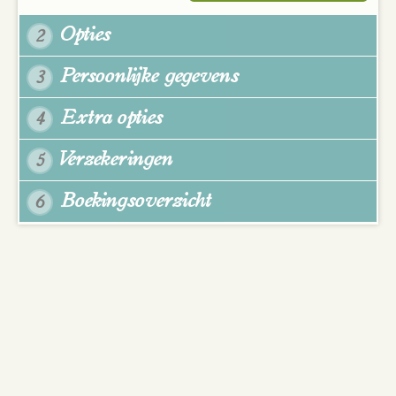
Opties
2
Persoonlijke gegevens
3
Extra opties
4
Verzekeringen
5
Boekingsoverzicht
6