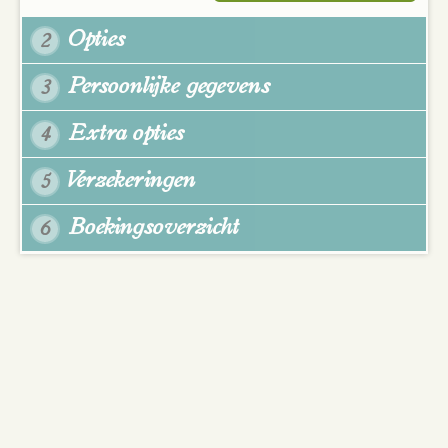
Opties
2
Persoonlijke gegevens
3
Extra opties
4
Verzekeringen
5
Boekingsoverzicht
6