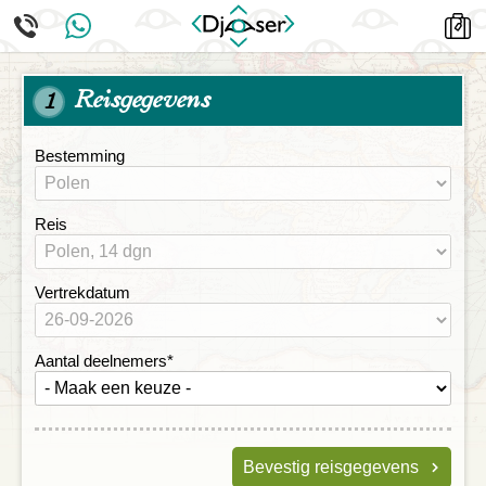
Reisgegevens
1
Bestemming
Reis
Vertrekdatum
Aantal deelnemers
*
Bevestig reisgegevens