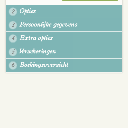
Opties
2
Persoonlijke gegevens
3
Extra opties
4
Verzekeringen
5
Boekingsoverzicht
6