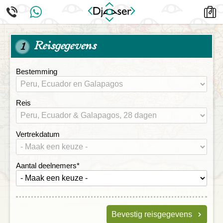
Reisgegevens
1
Bestemming
Reis
Vertrekdatum
Aantal deelnemers
*
Bevestig reisgegevens