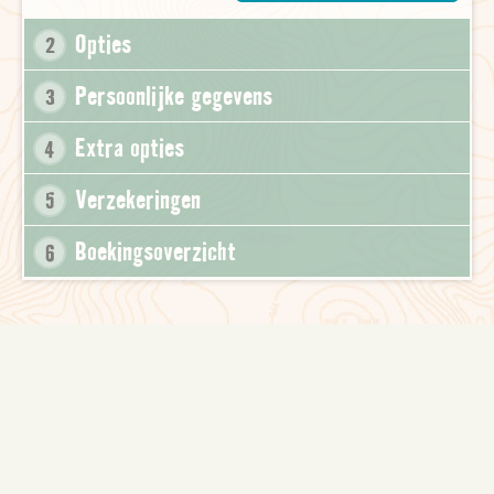
Opties
2
Persoonlijke gegevens
3
Extra opties
4
Verzekeringen
5
Boekingsoverzicht
6