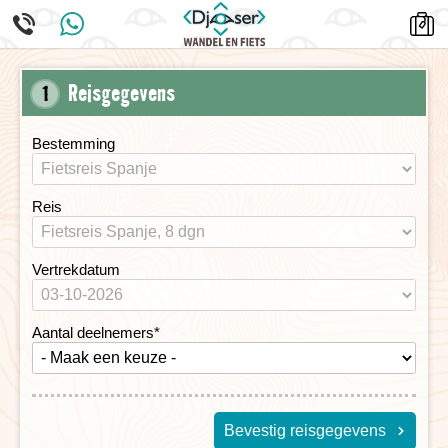
Reisgegevens
1
Bestemming
Reis
Vertrekdatum
Aantal deelnemers
*
Bevestig reisgegevens