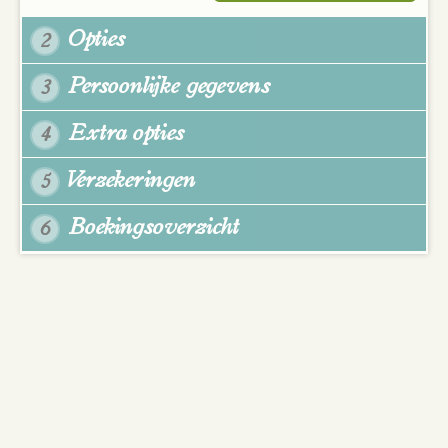
Opties
2
Persoonlijke gegevens
3
Extra opties
4
Verzekeringen
5
Boekingsoverzicht
6