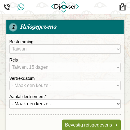
Reisgegevens
1
Bestemming
Reis
Vertrekdatum
Aantal deelnemers
*
Bevestig reisgegevens