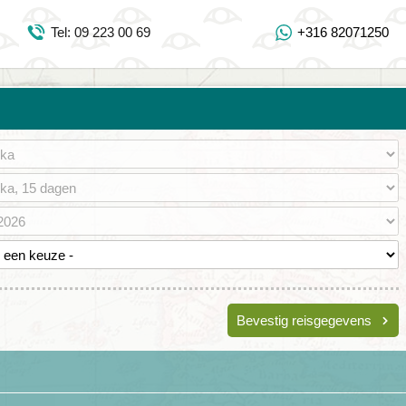
Inloggen Mijn Djoser
Tel: 09 223 00 69
+316 82071250
Tel: 09 223 00 69
https://www.youtube.com/user/DjoserWebsite
https://www.instagram.com/djoser_reizen/
https://www.facebook.com/djoserreizen
Bevestig reisgegevens