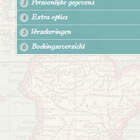
Persoonlijke gegevens
3
Extra opties
4
Verzekeringen
5
Boekingsoverzicht
6