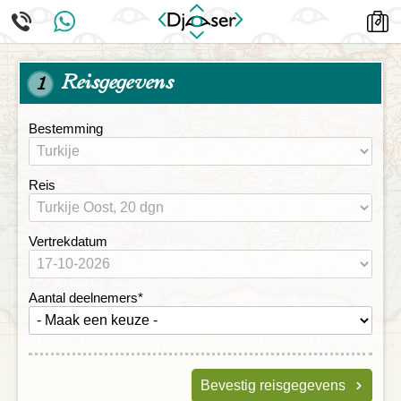
Reisgegevens
1
Bestemming
Reis
Vertrekdatum
Aantal deelnemers
*
Bevestig reisgegevens