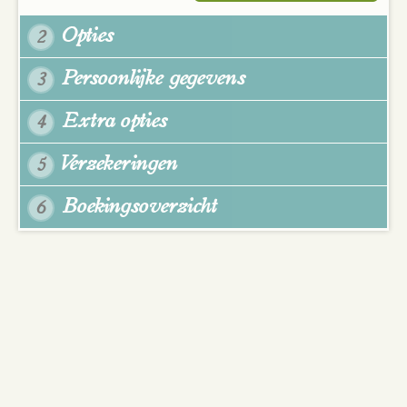
Opties
2
Persoonlijke gegevens
3
Extra opties
4
Verzekeringen
5
Boekingsoverzicht
6