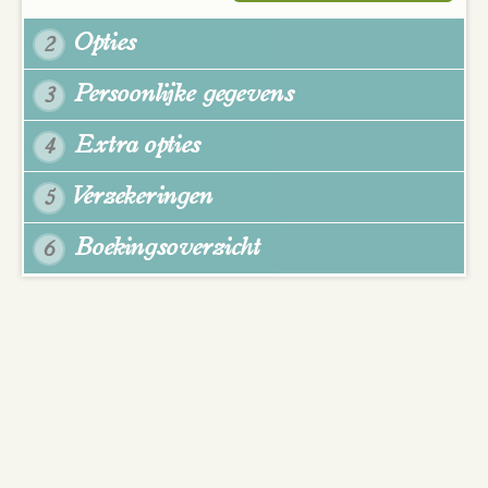
Opties
2
Persoonlijke gegevens
3
Extra opties
4
Verzekeringen
5
Boekingsoverzicht
6