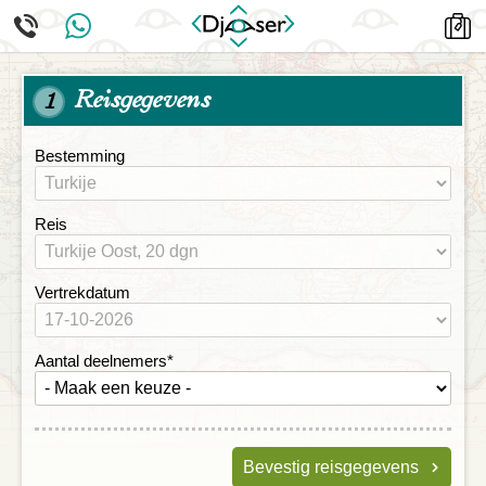
Reisgegevens
1
Bestemming
Reis
Vertrekdatum
Aantal deelnemers
*
Bevestig reisgegevens