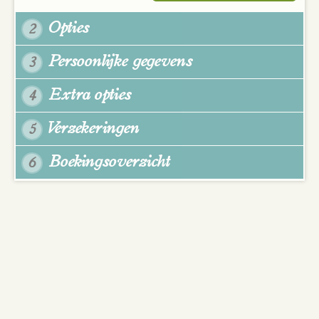
Opties
2
Persoonlijke gegevens
3
Extra opties
4
Verzekeringen
5
Boekingsoverzicht
6