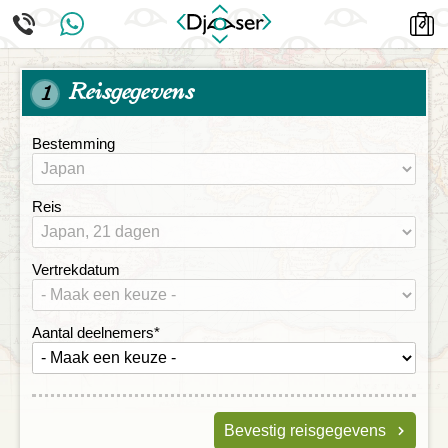
Reisgegevens
1
Bestemming
Reis
Vertrekdatum
Aantal deelnemers
*
Bevestig reisgegevens