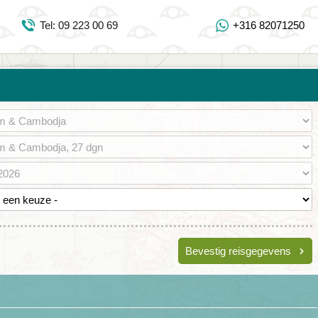
Inloggen Mijn Djoser
Tel: 09 223 00 69
+316 82071250
Tel: 09 223 00 69
https://www.youtube.com/user/DjoserWebsite
https://www.instagram.com/djoser_reizen/
https://www.facebook.com/djoserreizen
Bevestig reisgegevens