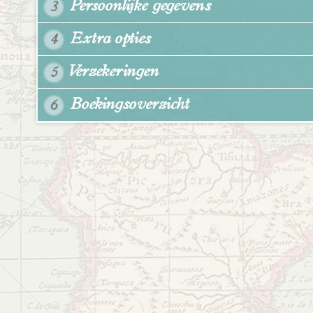
Persoonlijke gegevens
3
Extra opties
4
Verzekeringen
5
Boekingsoverzicht
6