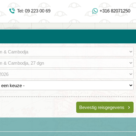
Inloggen Mijn Djoser
Tel: 09 223 00 69
+316 82071250
Tel: 09 223 00 69
https://www.youtube.com/user/DjoserWebsite
https://www.instagram.com/djoser_reizen/
https://www.facebook.com/djoserreizen
Bevestig reisgegevens