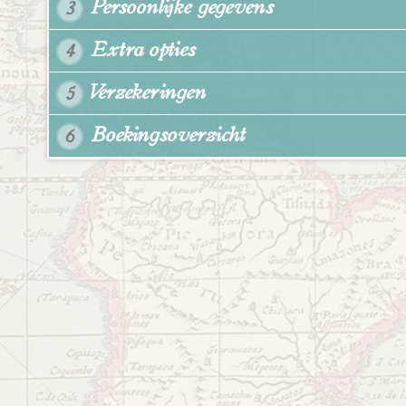
Persoonlijke gegevens
3
Extra opties
4
Verzekeringen
5
Boekingsoverzicht
6