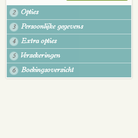
Opties
2
Persoonlijke gegevens
3
Extra opties
4
Verzekeringen
5
Boekingsoverzicht
6