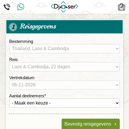
Reisgegevens
1
Bestemming
Reis
Vertrekdatum
Aantal deelnemers
*
Bevestig reisgegevens