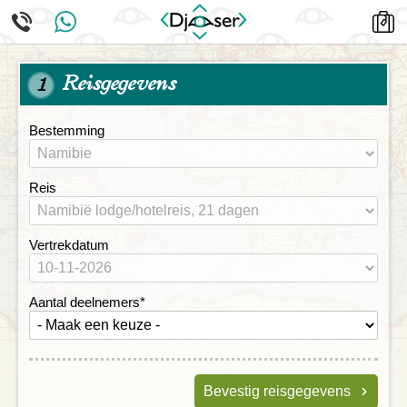
Reisgegevens
1
Bestemming
Reis
Vertrekdatum
Aantal deelnemers
*
Bevestig reisgegevens