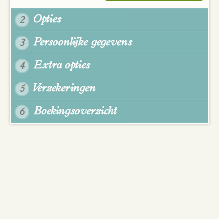
Opties
2
Persoonlijke gegevens
3
Extra opties
4
Verzekeringen
5
Boekingsoverzicht
6