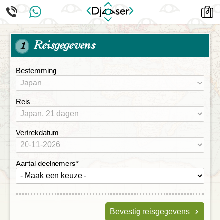
Reisgegevens
1
Bestemming
Reis
Vertrekdatum
Aantal deelnemers
*
Bevestig reisgegevens