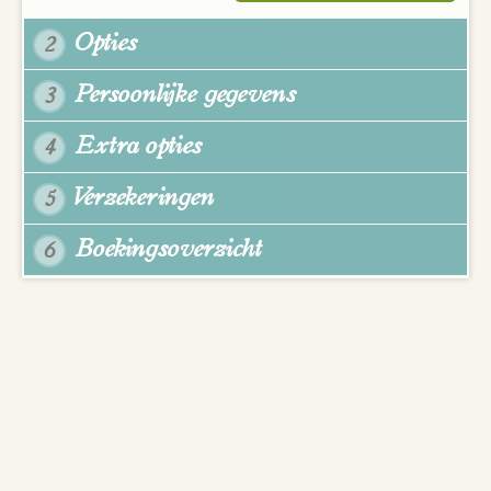
Opties
2
Persoonlijke gegevens
3
Extra opties
4
Verzekeringen
5
Boekingsoverzicht
6