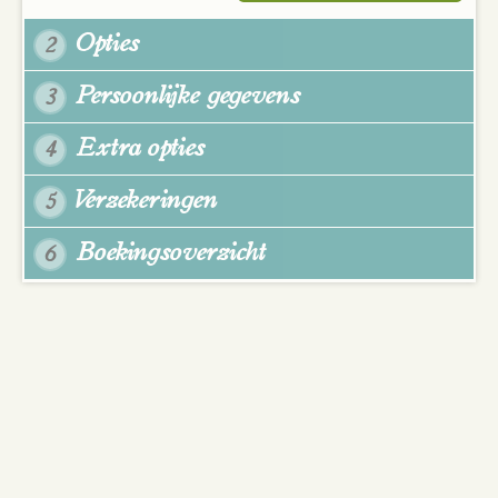
Opties
2
Persoonlijke gegevens
3
Extra opties
4
Verzekeringen
5
Boekingsoverzicht
6