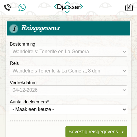
Reisgegevens
1
Bestemming
Reis
Vertrekdatum
Aantal deelnemers
*
Bevestig reisgegevens