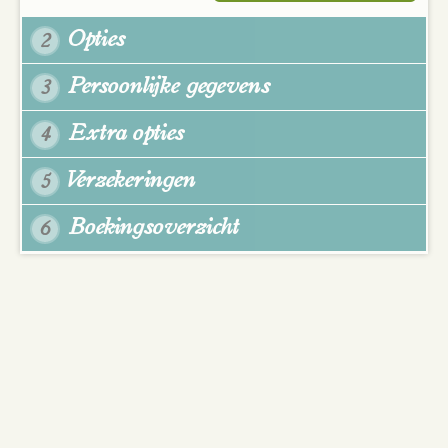
Opties
2
Persoonlijke gegevens
3
Extra opties
4
Verzekeringen
5
Boekingsoverzicht
6