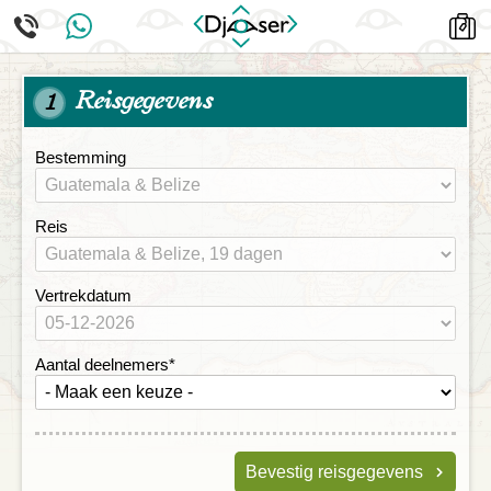
Reisgegevens
1
Bestemming
Reis
Vertrekdatum
Aantal deelnemers
*
Bevestig reisgegevens