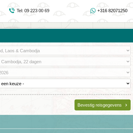
Inloggen Mijn Djoser
Tel: 09 223 00 69
+316 82071250
Tel: 09 223 00 69
https://www.youtube.com/user/DjoserWebsite
https://www.instagram.com/djoser_reizen/
https://www.facebook.com/djoserreizen
Bevestig reisgegevens