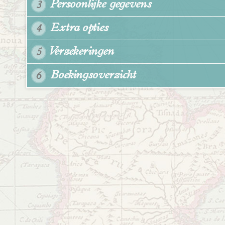
Persoonlijke gegevens
3
Extra opties
4
Verzekeringen
5
Boekingsoverzicht
6