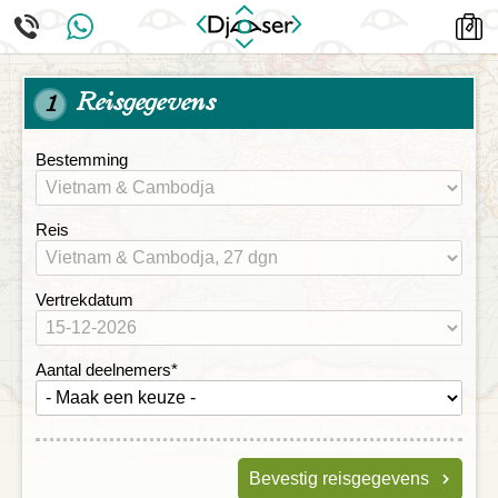
Reisgegevens
1
Bestemming
Reis
Vertrekdatum
Aantal deelnemers
*
Bevestig reisgegevens