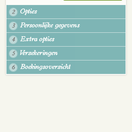
Opties
2
Persoonlijke gegevens
3
Extra opties
4
Verzekeringen
5
Boekingsoverzicht
6