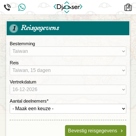
Reisgegevens
1
Bestemming
Reis
Vertrekdatum
Aantal deelnemers
*
Bevestig reisgegevens