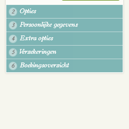
Opties
2
Persoonlijke gegevens
3
Extra opties
4
Verzekeringen
5
Boekingsoverzicht
6