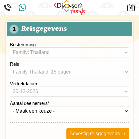
Reisgegevens
1
Bestemming
Reis
Vertrekdatum
Aantal deelnemers
*
Bevestig reisgegevens