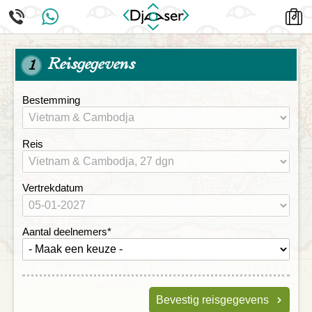
Reisgegevens
1
Bestemming
Reis
Vertrekdatum
Aantal deelnemers
*
Bevestig reisgegevens