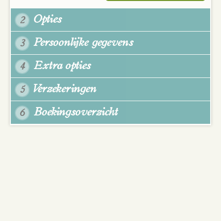
Opties
2
Persoonlijke gegevens
3
Extra opties
4
Verzekeringen
5
Boekingsoverzicht
6