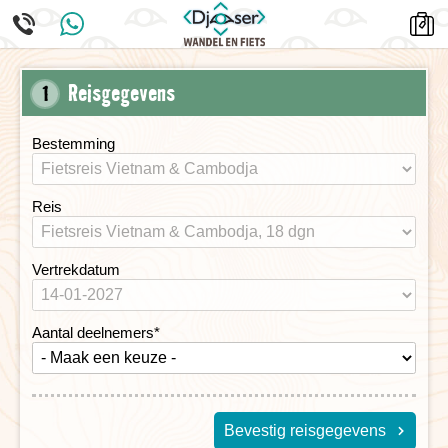
Reisgegevens
1
Bestemming
Reis
Vertrekdatum
Aantal deelnemers
*
Bevestig reisgegevens