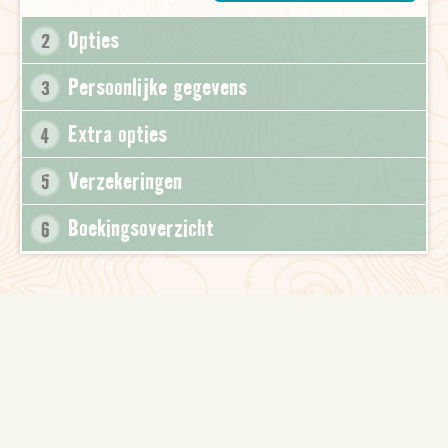
Opties
2
Persoonlijke gegevens
3
Extra opties
4
Verzekeringen
5
Boekingsoverzicht
6