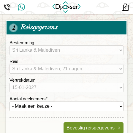
Reisgegevens
1
Bestemming
Reis
Vertrekdatum
Aantal deelnemers
*
Bevestig reisgegevens