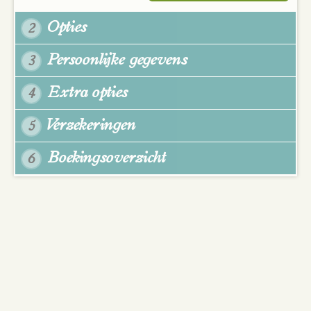
Opties
2
Persoonlijke gegevens
3
Extra opties
4
Verzekeringen
5
Boekingsoverzicht
6