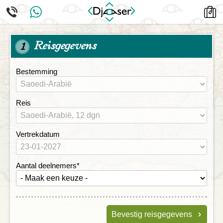
Reisgegevens
1
Bestemming
Reis
Vertrekdatum
Aantal deelnemers
*
Bevestig reisgegevens