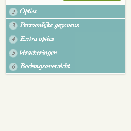
Opties
2
Persoonlijke gegevens
3
Extra opties
4
Verzekeringen
5
Boekingsoverzicht
6