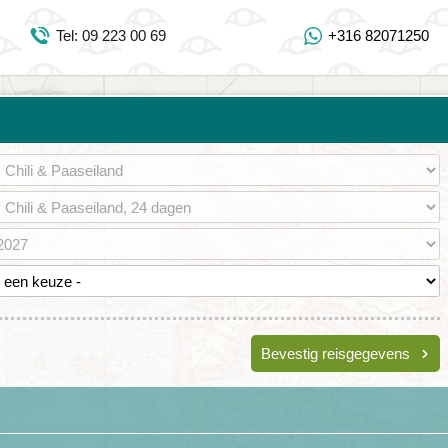
Inloggen Mijn Djoser
Tel: 09 223 00 69
+316 82071250
Tel: 09 223 00 69
https://www.youtube.com/user/DjoserWebsite
https://www.instagram.com/djoser_reizen/
https://www.facebook.com/djoserreizen
Bevestig reisgegevens