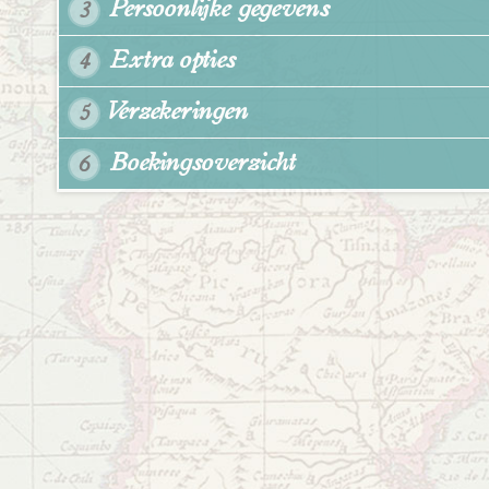
Persoonlijke gegevens
3
Extra opties
4
Verzekeringen
5
Boekingsoverzicht
6