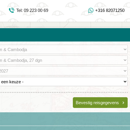
Inloggen Mijn Djoser
Tel: 09 223 00 69
+316 82071250
Tel: 09 223 00 69
https://www.youtube.com/user/DjoserWebsite
https://www.instagram.com/djoser_reizen/
https://www.facebook.com/djoserreizen
Bevestig reisgegevens