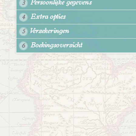
Persoonlijke gegevens
3
Extra opties
4
Verzekeringen
5
Boekingsoverzicht
6