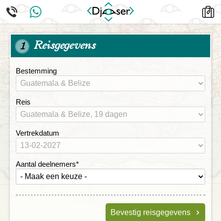
Reisgegevens
1
Bestemming
Reis
Vertrekdatum
Aantal deelnemers
*
Bevestig reisgegevens