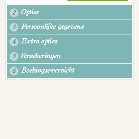
Opties
2
Persoonlijke gegevens
3
Extra opties
4
Verzekeringen
5
Boekingsoverzicht
6