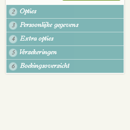
Opties
2
Persoonlijke gegevens
3
Extra opties
4
Verzekeringen
5
Boekingsoverzicht
6