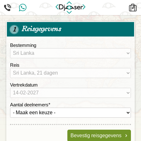
Reisgegevens
1
Bestemming
Reis
Vertrekdatum
Aantal deelnemers
*
Bevestig reisgegevens