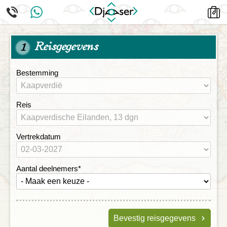
Reisgegevens
1
Bestemming
Reis
Vertrekdatum
Aantal deelnemers
*
Bevestig reisgegevens