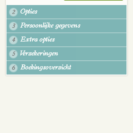
Opties
2
Persoonlijke gegevens
3
Extra opties
4
Verzekeringen
5
Boekingsoverzicht
6