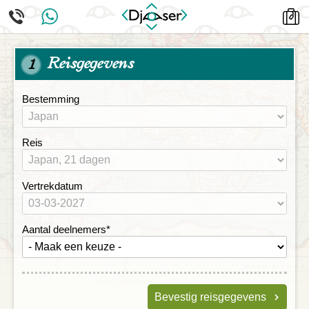
Reisgegevens
1
Bestemming
Reis
Vertrekdatum
Aantal deelnemers
*
Bevestig reisgegevens