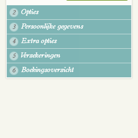
Opties
2
Persoonlijke gegevens
3
Extra opties
4
Verzekeringen
5
Boekingsoverzicht
6