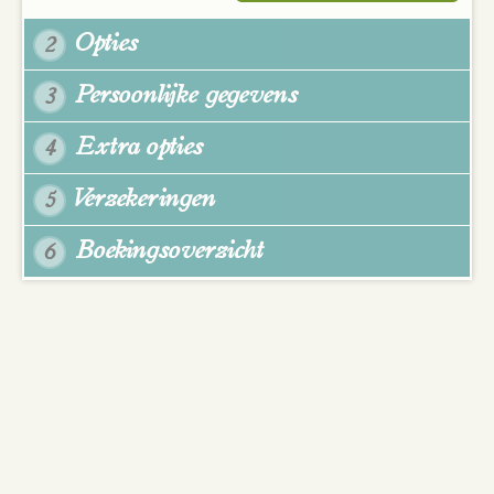
Opties
2
Persoonlijke gegevens
3
Extra opties
4
Verzekeringen
5
Boekingsoverzicht
6