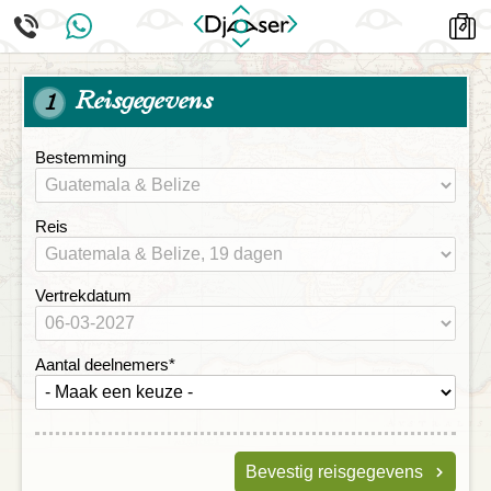
Reisgegevens
1
Bestemming
Reis
Vertrekdatum
Aantal deelnemers
*
Bevestig reisgegevens