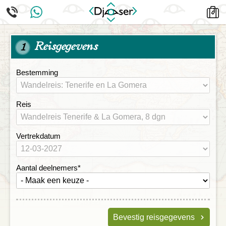
Reisgegevens
1
Bestemming
Reis
Vertrekdatum
Aantal deelnemers
*
Bevestig reisgegevens