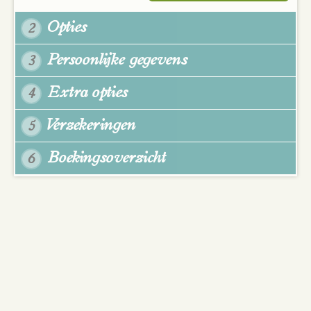
Opties
2
Persoonlijke gegevens
3
Extra opties
4
Verzekeringen
5
Boekingsoverzicht
6