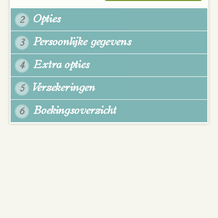
Opties
2
Persoonlijke gegevens
3
Extra opties
4
Verzekeringen
5
Boekingsoverzicht
6