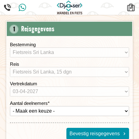
Reisgegevens
1
Bestemming
Reis
Vertrekdatum
Aantal deelnemers
*
Bevestig reisgegevens