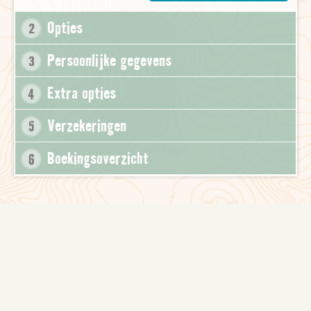
Opties
2
Persoonlijke gegevens
3
Extra opties
4
Verzekeringen
5
Boekingsoverzicht
6