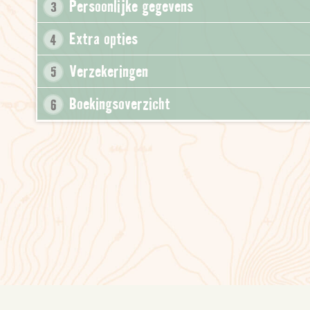
Persoonlijke gegevens
3
Extra opties
4
Verzekeringen
5
Boekingsoverzicht
6