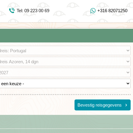
Inloggen Mijn Djoser
Tel: 09 223 00 69
+316 82071250
Tel: 09 223 00 69
https://www.youtube.com/user/DjoserWebsite
https://www.instagram.com/djoser_reizen/
https://www.facebook.com/djoserreizen
Bevestig reisgegevens