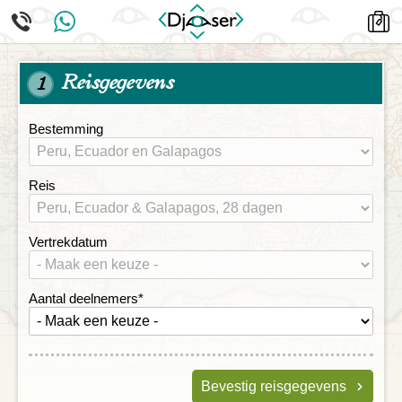
Reisgegevens
1
Bestemming
Reis
Vertrekdatum
Aantal deelnemers
*
Bevestig reisgegevens