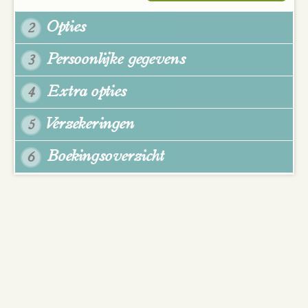
Opties
2
Persoonlijke gegevens
3
Extra opties
4
Verzekeringen
5
Boekingsoverzicht
6