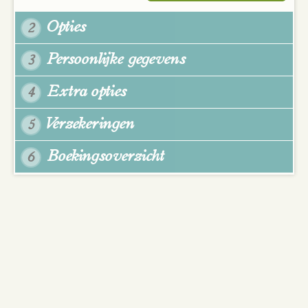
Opties
2
Persoonlijke gegevens
3
Extra opties
4
Verzekeringen
5
Boekingsoverzicht
6