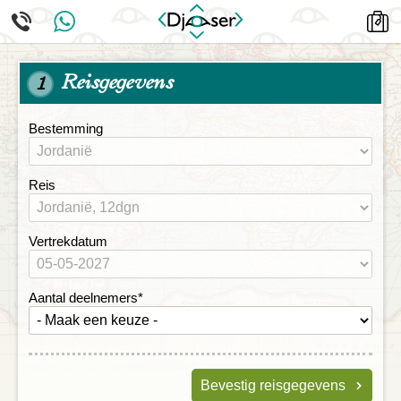
Reisgegevens
1
Bestemming
Reis
Vertrekdatum
Aantal deelnemers
*
Bevestig reisgegevens